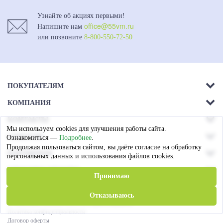
Узнайте об акциях первыми!
office@55vm.ru
Напишите нам
или позвоните
8-800-550-72-50
ПОКУПАТЕЛЯМ
КОМПАНИЯ
Акции
КОНТАКТЫ
О компании
Доставка
Мы используем cookies для улучшения работы сайта.
г. Омск.
СОЦСЕТИ
Ознакомиться —
Подробнее
.
Магазины
Ул. 26-я Северная - 13а,
Оплата
Продолжая пользоваться сайтом, вы даёте согласие на обработку
ПАРТНЕРАМ
лит А
персональных данных и использования файлов cookies.
Вакансии
Гарантия
СПОСОБЫ ОПЛАТЫ
Пружинные блоки
8 (3812) 79-72-60
Принимаю
Статьи
Сотрудничество
Пн. — Пт. c 09:00 до 17:00
Отказываюсь
© «Виктория Мебель»
2026
. Все права защищены
Политика конфиденциальности
office@55vm.ru
Договор оферты