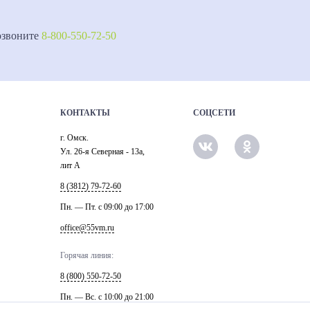
озвоните
8-800-550-72-50
КОНТАКТЫ
СОЦСЕТИ
г. Омск.
Ул. 26-я Северная - 13а,
лит А
8 (3812) 79-72-60
Пн. — Пт. c 09:00 до 17:00
office@55vm.ru
Горячая линия:
8 (800) 550-72-50
Пн. — Вс. с 10:00 до 21:00