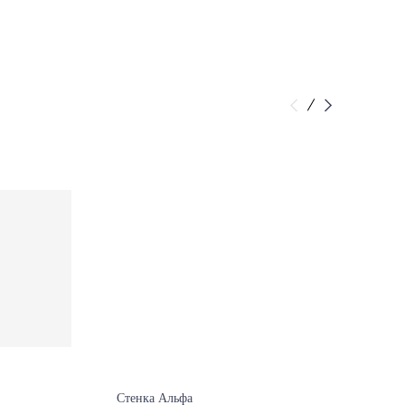
Стенка Альфа
Тиффа