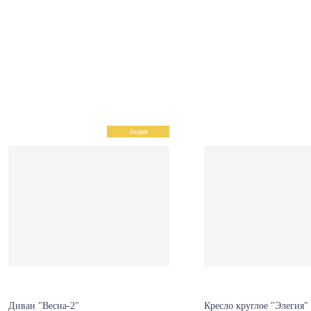
Акция
Диван "Весна-2"
Кресло круглое "Элегия"