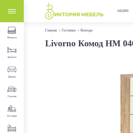
АКЦИИ
Главная
Гостиные
Комоды
Матрасы
Livorno Комод НМ 04
Кровати
Диваны
Спальни
Гостиные