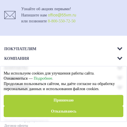
Узнайте об акциях первыми!
office@55vm.ru
Напишите нам
или позвоните
8-800-550-72-50
ПОКУПАТЕЛЯМ
КОМПАНИЯ
Акции
КОНТАКТЫ
О компании
Доставка
Мы используем cookies для улучшения работы сайта.
г. Омск.
СОЦСЕТИ
Ознакомиться —
Подробнее
.
Магазины
Ул. 26-я Северная - 13а,
Оплата
Продолжая пользоваться сайтом, вы даёте согласие на обработку
ПАРТНЕРАМ
лит А
персональных данных и использования файлов cookies.
Вакансии
Гарантия
СПОСОБЫ ОПЛАТЫ
Пружинные блоки
8 (3812) 79-72-60
Принимаю
Статьи
Сотрудничество
Пн. — Пт. c 09:00 до 17:00
Отказываюсь
© «Виктория Мебель»
2026
. Все права защищены
Политика конфиденциальности
office@55vm.ru
Договор оферты