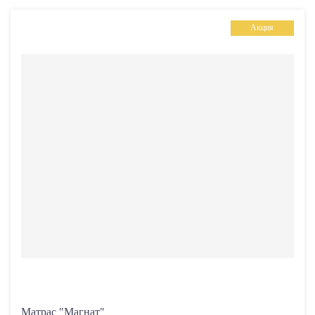
Акция
Уровень жесткости изделия:
средний
средний / высокий
Нагрузка на спальное место до
120 кг
Рекомендуемый возраст
0+
Разная жесткость сторон
Да
Нет
Воздухопроницаемость
Матрас "Магнат"