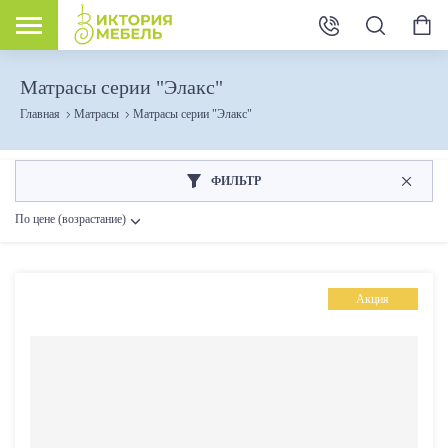
Матрасы серии "Элакс"
Главная
Матрасы
Матрасы серии "Элакс"
ФИЛЬТР
По цене (возрастание)
Розничная цена
Акция
От
До