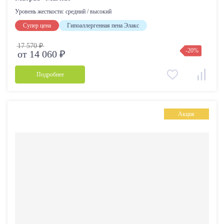
Да
Уровень жесткости:
средний / высокий
Супер цена
Гипоаллергенная пена Элакс
17 570 ₽
-20%
от 14 060 ₽
Подробнее
Акция