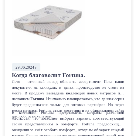
Модель Classıc Kıds также имеет свою изюминку, которая
представлена в виде натуральной латексированной кокосовой
койры. Данный наполнитель придаёт дополнительную жёсткость
и пропускает воздух. В производстве обоих новинок
используются гипоаллергенные материалы. Предпродажи
Comfort Kıds и Classıc Kıds говорят об актуальности моделей
среди партнёров и покупателей. Технологи «Виктория —
Мебель» учли все особенности развития детского организма
и современные тенденции.
29.06.2024 г
Когда благоволит Fortuna.
Лето – отличный повод обновить ассортимент. Пока наши
покупатели на каникулах и дачах, производство не стоит на
месте. В продажу
выведена коллекция
новых матрасов под
названием
Fortuna
. Изначально планировалось, что данная серия
будет предназначена только для оптовых партнёров. Но через
месяц матрасы Fortuna стали доступны и на официальном сайте
В коллекции Fortuna представлены матрасы различной
для любого покупателя.
жёсткости, что позволяет выбрать вариант, соответствующий
своим представлениям о комфорте. Fortuna предвосхищает
ожидания за счёт особого комфорта, которым обладает каждый
матрас. Данная коллекция отличается демократичной ценой, что