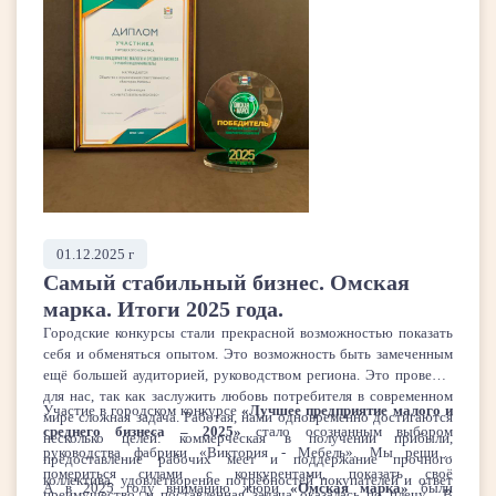
01.12.2025 г
Самый стабильный бизнес. Омская
марка. Итоги 2025 года.
Городские конкурсы стали прекрасной возможностью показать
себя и обменяться опытом. Это возможность быть замеченным
ещё большей аудиторией, руководством региона. Это проверка
для нас, так как заслужить любовь потребителя в современном
Участие в городском конкурсе
«Лучшее предприятие малого и
мире сложная задача. Работая, нами одновременно достигаются
среднего бизнеса – 2025»
стало осознанным выбором
несколько целей: коммерческая в получении прибыли,
руководства фабрики «Виктория - Мебель». Мы решили
предоставление рабочих мест и поддержание прочного
помериться силами с конкурентами, показать своё
коллектива, удовлетворение потребностей покупателей и ответ
А в 2025 году вниманию жюри
«Омская марка»
были
преимущество, и поставленная задача оказалась по плечу. В