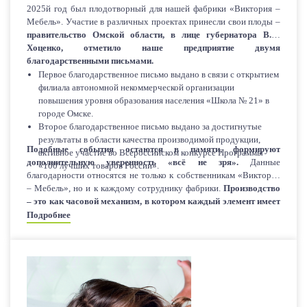
2025й год был плодотворный для нашей фабрики «Виктория –
Мебель». Участие в различных проектах принесли свои плоды –
правительство Омской области, в лице губернатора В.П.
Хоценко, отметило наше предприятие двумя
благодарственными письмами.
Первое благодарственное письмо выдано в связи с открытием
филиала автономной некоммерческой организации
повышения уровня образования населения «Школа № 21» в
городе Омске.
Второе благодарственное письмо выдано за достигнутые
результаты в области качества производимой продукции,
Подобные события остаются в памяти, формируют
активное участие во Всероссийском конкурсе Программы
дополнительную уверенность «всё не зря».
Данные
«100 лучших товаров России».
благодарности относятся не только к собственникам «Виктория
– Мебель», но и к каждому сотруднику фабрики.
Производство
– это как часовой механизм, в котором каждый элемент имеет
огромное значение.
Эти благодарности и работникам
Подробнее
производства, службе доставке и работникам склада, отделам
оптовой и розничной торговли, бухгалтерии и продавцам –
консультантам. Нам говорят «спасибо», мы двигаемся дальше.
Впереди много дел.