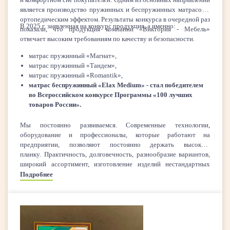
является производство пружинных и беспружинных матрасов с
ортопедическим эффектом. Результаты конкурса в очередной раз
В 2025 г. заявленная на конкурс продукция, а именно:
показали, что продукция компании «Виктория - Мебель»
отвечает высоким требованиям по качеству и безопасности.
матрас пружинный «Магнат»,
матрас пружинный «Тандем»,
матрас пружинный «Romantik»,
матрас беспружинный «Elax Medium» - стал победителем
во Всероссийском конкурсе Программы «100 лучших
товаров России».
Мы постоянно развиваемся. Современные технологии,
оборудование и профессионалы, которые работают на
предприятии, позволяют постоянно держать высокую
планку. Практичность, долговечность, разнообразие вариантов,
широкий ассортимент, изготовление изделий нестандартных
размеров - далеко неполный список преимуществ матрасов и
Подробнее
мебели производства компании «Виктория - Мебель».