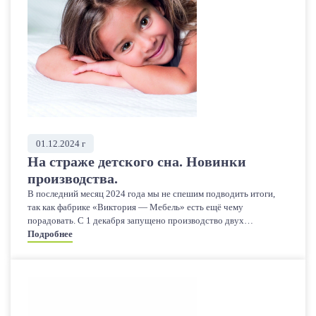
01.12.2024 г
На страже детского сна. Новинки
производства.
В последний месяц 2024 года мы не спешим подводить итоги,
так как фабрике «Виктория — Мебель» есть ещё чему
порадовать. С 1 декабря запущено производство двух
новинок — детские матрасы Comfort Kıds и Classıc Kıds.
Подробнее
Отличительной особенностью этих моделей считается
использование материалов повышенной прочности (внутри
самого изделия и в чехле). Модель Comfort Kıds — это особый
пружинный блок EVS — mini, имеющий в составе 255 на м2,
правильно принимающих нагрузку. Таким образом создаётся
поддерживающий эффект для каждой части тела ребёнка.