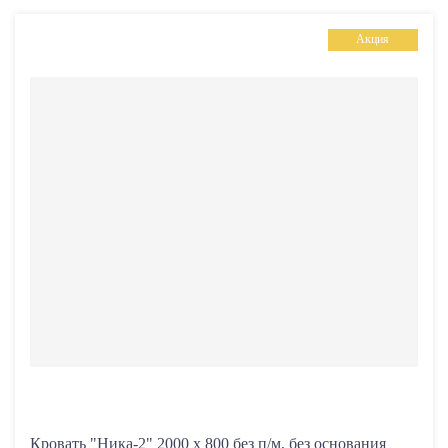
Акция
Размер спального места
Механизм трансформации
без подъемного механизма
с подъемным механизмом
Материал обивки/чехла
Экокожа, мебельная ткань
Основание:
корпус кровати
ортопедическое
Кровать "Ника-2" 2000 х 800 без п/м, без основания