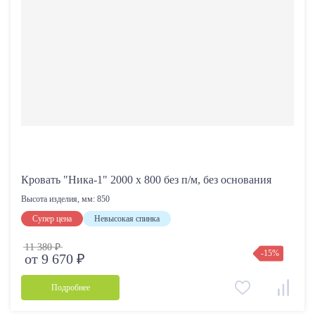
Декор (общая)
Пуговицы
декоративные швы
Декоративная прострочка и пуговицы
без декора
Декоративные швы
декоративная накладка
Ширина, мм (общая)
От
До
Кровать "Ника-1" 2000 х 800 без п/м, без основания
Высота изделия, мм:
850
Супер цена
Невысокая спинка
11 380 ₽
Высота, мм (общая)
-15%
от 9 670 ₽
От
До
Подробнее