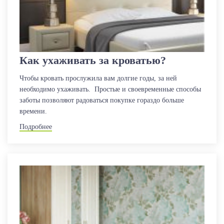
гостей.
Минусы дивана:
На уборку спального места потребуется чуть больше времени.
Диван хорош как временное спальное место. Если же ваша
Как ухаживать за кроватью?
цель долгая и постоянная эксплуатация, то не стоит дешевить.
Иначе через лет 5 придется вновь обновиться, так как
Чтобы кровать прослужила вам долгие годы, за ней
механизмы трансформации будут изношены, возможны
необходимо ухаживать. Простые и своевременные способы
перепады в поверхности.
заботы позволяют радоваться покупке гораздо больше
времени.
Подробнее