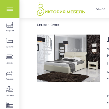
АКЦИИ
Главная
Статьи
Матрасы
Кровати
Ч
р
Диваны
М
в
Спальни
Гостиные
И
в