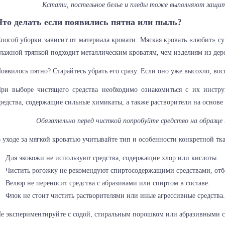
Кстати, постельное белье и пледы тоже выполняют защи
Что делать если появились пятна или пыль?
пособ уборки зависит от материала кровати. Мягкая кровать «любит» су
лажной тряпкой подходит металлическим кроватям, чем изделиям из д
оявилось пятно? Старайтесь убрать его сразу. Если оно уже высохло, во
ри выборе чистящего средства необходимо ознакомиться с их инстр
редства, содержащие сильные химикаты, а также растворители на основе
Обязательно перед чисткой попробуйте средство на образце 
 уходе за мягкой кроватью учитывайте тип и особенности конкретной тк
Для экокожи не используют средства, содержащие хлор или кислоты.
Чистить рогожку не рекомендуют спиртосодержащими средствами, отб
Велюр не переносит средства с абразивами или спиртом в составе.
Флок не стоит чистить растворителями или иные агрессивные средства.
е экспериментируйте с содой, стиральным порошком или абразивными с