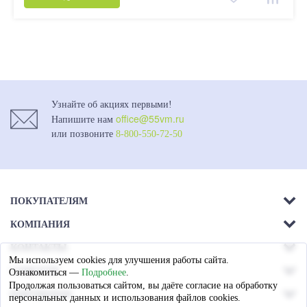
Узнайте об акциях первыми!
office@55vm.ru
Напишите нам
или позвоните
8-800-550-72-50
ПОКУПАТЕЛЯМ
КОМПАНИЯ
Акции
КОНТАКТЫ
О компании
Доставка
Мы используем cookies для улучшения работы сайта.
г. Омск.
СОЦСЕТИ
Ознакомиться —
Подробнее
.
Магазины
Оплата
Ул. 26-я Северная - 13а,
Продолжая пользоваться сайтом, вы даёте согласие на обработку
ПАРТНЕРАМ
лит А
персональных данных и использования файлов cookies.
Гарантия
Вакансии