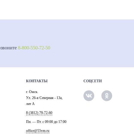
озвоните
8-800-550-72-50
КОНТАКТЫ
СОЦСЕТИ
г. Омск.
Ул. 26-я Северная - 13а,
лит А
8 (3812) 79-72-60
Пн. — Пт. c 09:00 до 17:00
office@55vm.ru