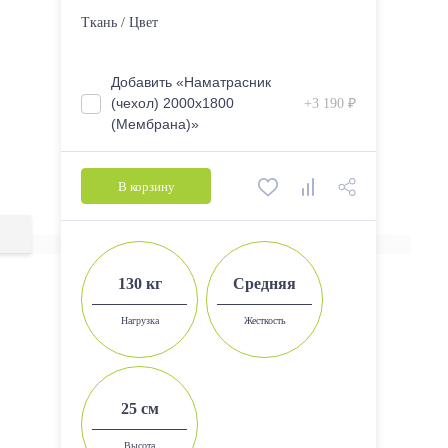
2000*700
Ткань / Цвет
2000*800
2000*900
Добавить «Наматрасник
(чехол) 2000х1800
+3 190 ₽
2000*1200
(Мембрана)»
2000*1400
2000*1600
В корзину
2000*1800
130 кг
Средняя
Нагрузка
Жесткость
25 см
Высота