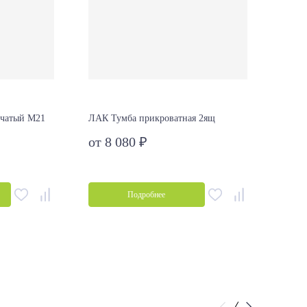
рчатый М21
ЛАК Тумба прикроватная 2ящ
Матра
Уровен
от 8 080 ₽
15 47
от 1
Подробнее