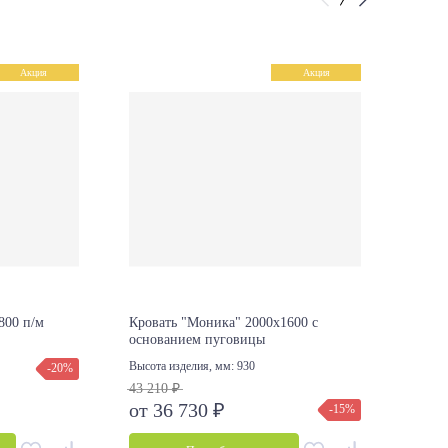
Акция
Акция
800 п/м
Кровать "Моника" 2000х1600 с
Крова
основанием пуговицы
основ
42 41
Высота изделия, мм:
930
-20%
от 3
43 210 ₽
от 36 730 ₽
-15%