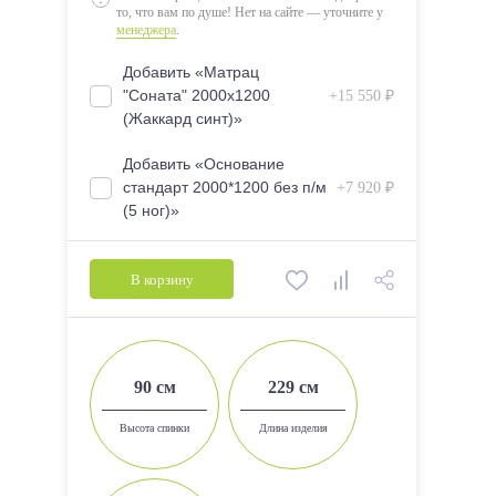
то, что вам по душе! Нет на сайте — уточните у
менеджера
.
Добавить «Матрац
"Соната" 2000х1200
+15 550 ₽
(Жаккард синт)»
Добавить «Основание
стандарт 2000*1200 без п/м
+7 920 ₽
(5 ног)»
В корзину
90 см
229 см
Высота спинки
Длина изделия