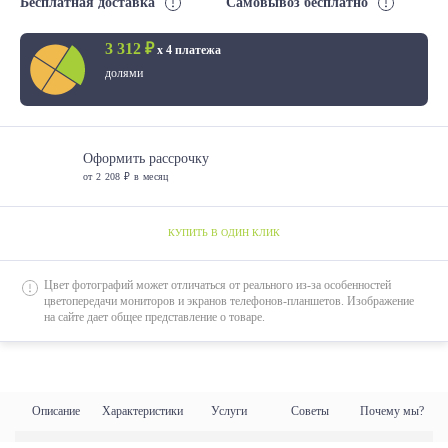
Бесплатная доставка
Самовывоз бесплатно
3 312 ₽
х 4 платежа
долями
Оформить рассрочку
от 2 208 ₽ в месяц
КУПИТЬ В ОДИН КЛИК
Цвет фотографий может отличаться от реального из-за особенностей
цветопередачи мониторов и экранов телефонов-планшетов. Изображение
на сайте дает общее представление о товаре.
Описание
Характеристики
Услуги
Советы
Почему мы?