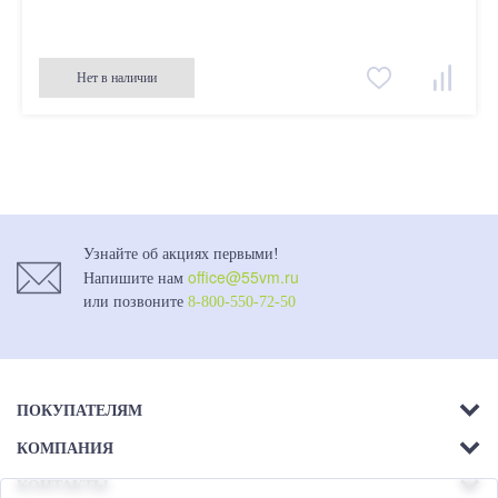
Нет в наличии
Узнайте об акциях первыми!
office@55vm.ru
Напишите нам
или позвоните
8-800-550-72-50
ПОКУПАТЕЛЯМ
КОМПАНИЯ
Акции
КОНТАКТЫ
О компании