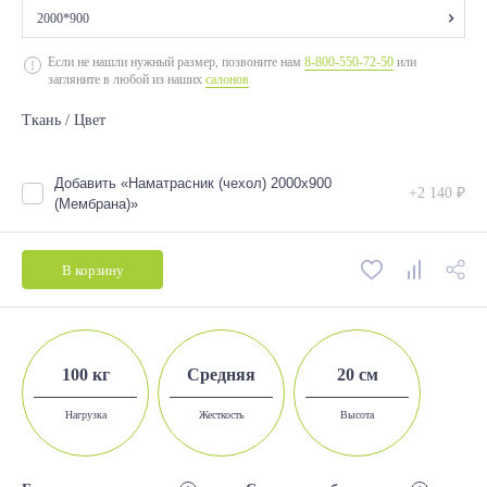
2000*900
2000*700
Если не нашли нужный размер, позвоните нам
8-800-550-72-50
или
загляните в любой из наших
салонов
2000*800
Ткань / Цвет
2000*900
2000*1200
Добавить «Наматрасник (чехол) 2000х900
+2 140 ₽
2000*1400
(Мембрана)»
2000*1600
В корзину
2000*1800
100 кг
Средняя
20 см
Нагрузка
Жесткость
Высота