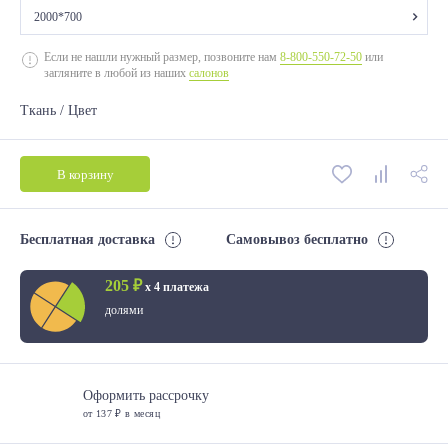
2000*700
2000*700
Если не нашли нужный размер, позвоните нам
8-800-550-72-50
или
загляните в любой из наших
салонов
2000*800
Ткань / Цвет
2000*900
2000*1200
В корзину
2000*1400
2000*1600
Бесплатная доставка
Самовывоз бесплатно
2000*1800
205 ₽
х 4 платежа
долями
Оформить рассрочку
от 137 ₽ в месяц