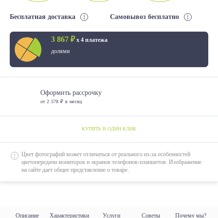
Бесплатная доставка
Самовывоз бесплатно
3 867 ₽
х 4 платежа
долями
Оформить рассрочку
от 2 578 ₽ в месяц
КУПИТЬ В ОДИН КЛИК
Цвет фотографий может отличаться от реального из-за особенностей
цветопередачи мониторов и экранов телефонов-планшетов. Изображение
на сайте дает общее представление о товаре.
Описание
Характеристики
Услуги
Советы
Почему мы?