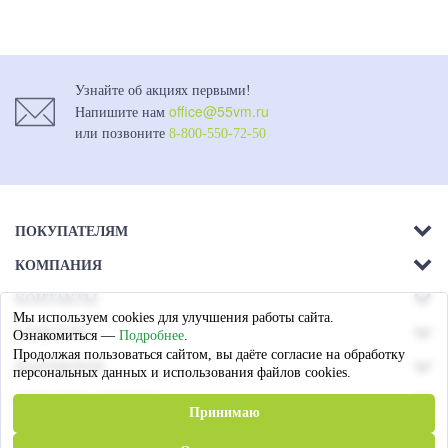
Узнайте об акциях первыми!
office@55vm.ru
Напишите нам
или позвоните
8-800-550-72-50
ПОКУПАТЕЛЯМ
КОМПАНИЯ
Акции
КОНТАКТЫ
О компании
Доставка
Мы используем cookies для улучшения работы сайта.
г. Омск.
СОЦСЕТИ
Ознакомиться —
Подробнее
.
Магазины
Ул. 26-я Северная - 13а,
Оплата
Продолжая пользоваться сайтом, вы даёте согласие на обработку
ПАРТНЕРАМ
лит А
персональных данных и использования файлов cookies.
Вакансии
Гарантия
СПОСОБЫ ОПЛАТЫ
Пружинные блоки
8 (3812) 79-72-60
Принимаю
Статьи
Сотрудничество