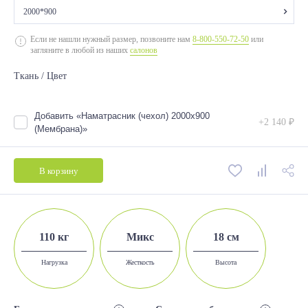
2000*900
2000*700
Если не нашли нужный размер, позвоните нам
8-800-550-72-50
или
загляните в любой из наших
салонов
2000*800
Ткань / Цвет
2000*900
2000*1200
Добавить «Наматрасник (чехол) 2000х900
+2 140 ₽
2000*1400
(Мембрана)»
2000*1600
В корзину
2000*1800
110 кг
Микс
18 см
Нагрузка
Жесткость
Высота