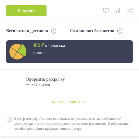
2000*1200
В корзину
2000*1400
2000*1600
Бесплатная доставка
Самовывоз бесплатно
2000*1800
482 ₽
х 4 платежа
долями
Оформить рассрочку
от 322 ₽ в месяц
КУПИТЬ В ОДИН КЛИК
Цвет фотографий может отличаться от реального из-за особенностей
цветопередачи мониторов и экранов телефонов-планшетов. Изображение
на сайте дает общее представление о товаре.