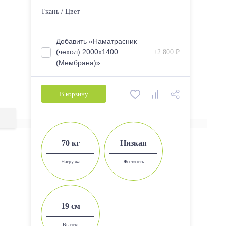
2000*1200
Ткань / Цвет
2000*1400
2000*1600
Добавить «Наматрасник
(чехол) 2000х1400
+2 800 ₽
2000*1800
(Мембрана)»
В корзину
70 кг
Низкая
Нагрузка
Жесткость
19 см
Высота