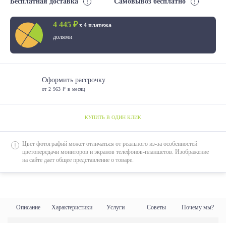
Бесплатная доставка
Самовывоз бесплатно
4 445 ₽
х 4 платежа
долями
Оформить рассрочку
от 2 963 ₽ в месяц
КУПИТЬ В ОДИН КЛИК
Цвет фотографий может отличаться от реального из-за особенностей
цветопередачи мониторов и экранов телефонов-планшетов. Изображение
на сайте дает общее представление о товаре.
Описание
Характеристики
Услуги
Советы
Почему мы?