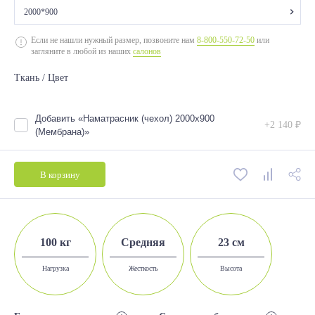
2000*900
2000*700
Если не нашли нужный размер, позвоните нам
8-800-550-72-50
или
загляните в любой из наших
салонов
2000*800
Ткань / Цвет
2000*900
2000*1200
Добавить «Наматрасник (чехол) 2000х900
+2 140 ₽
2000*1400
(Мембрана)»
2000*1600
В корзину
2000*1800
100 кг
Средняя
23 см
Нагрузка
Жесткость
Высота