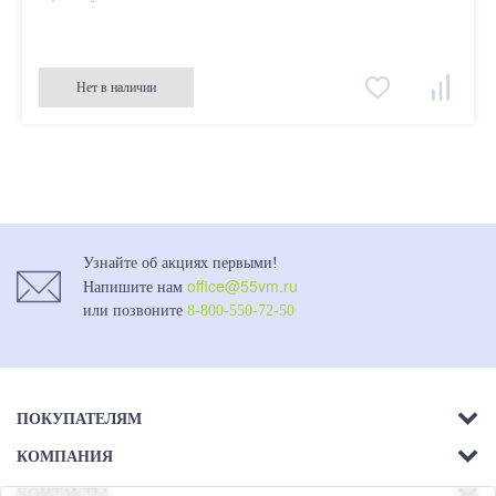
Нет в наличии
Узнайте об акциях первыми!
office@55vm.ru
Напишите нам
или позвоните
8-800-550-72-50
ПОКУПАТЕЛЯМ
КОМПАНИЯ
Акции
КОНТАКТЫ