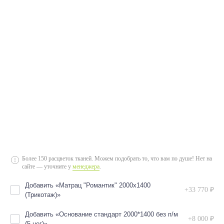
2000*1400 (с подъемным механизмом)
2000*1600 (без подъемного механизма)
2000*1600 (с подъемным механизмом)
2000*1800 (с подъемным механизмом)
2000*1800 (без подъемного механизма)
Более 150 расцветок тканей. Можем подобрать то, что вам по душе! Нет на
сайте — уточните у
менеджера
.
Добавить «Матрац "Романтик" 2000х1400
+33 770 ₽
(Трикотаж)»
Добавить «Основание стандарт 2000*1400 без п/м
+8 000 ₽
(5 ног)»