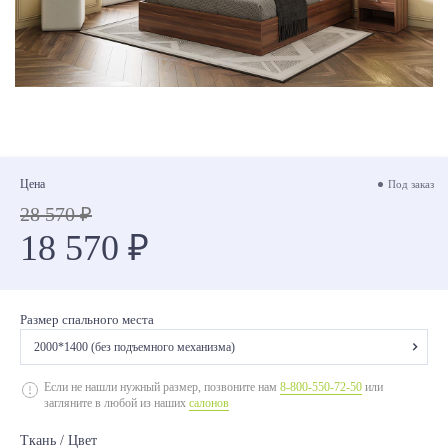
Цена
Под заказ
28 570 ₽
18 570 ₽
Размер спального места
2000*1400 (без подъемного механизма)
2000*1200 (без подъемного механизма)
Если не нашли нужный размер, позвоните нам
8-800-550-72-50
или
загляните в любой из наших
салонов
2000*1200 (с подъемным механизмом)
Ткань / Цвет
2000*1400 (без подъемного механизма)