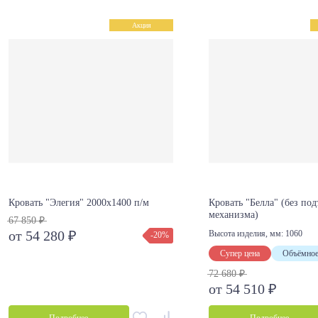
Акция
Кровать "Элегия" 2000х1400 п/м
Кровать "Белла" (без по
механизма)
67 850 ₽
от 54 280 ₽
Высота изделия, мм:
1060
-20%
Супер цена
Объёмное
72 680 ₽
от 54 510 ₽