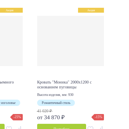
Акция
Акция
дъемного
Кровать "Моника" 2000х1200 с
Крова
основанием пуговицы
основ
40 27
Высота изделия, мм:
930
от 3
 изголовье
Романтичный стиль
41 020 ₽
от 34 870 ₽
-25%
-15%