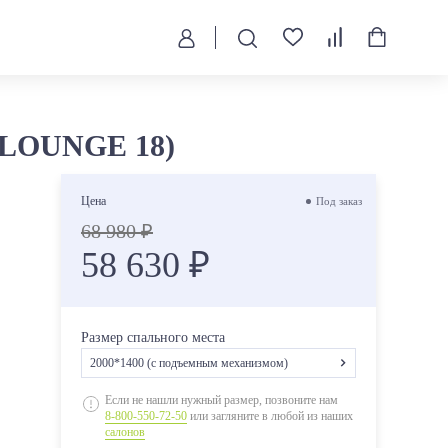
т LOUNGE 18)
Цена
Под заказ
68 980 ₽
58 630 ₽
Размер спального места
2000*1400 (с подъемным механизмом)
2000*1200 (без подъемного механизма)
Если не нашли нужный размер, позвоните нам
8-800-550-72-50
или загляните в любой из наших
2000*1200 (с подъемным механизмом)
салонов