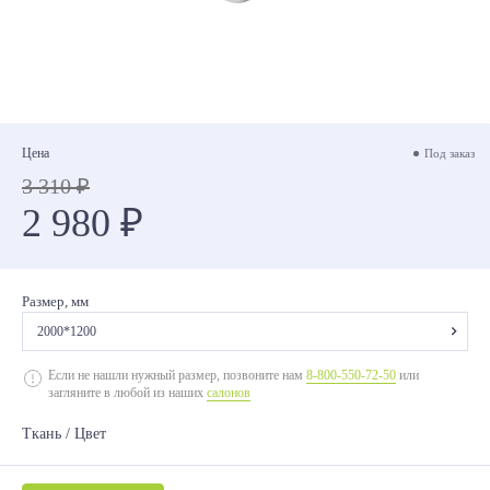
Цена
Под заказ
3 310 ₽
2 980 ₽
Размер, мм
2000*1200
2000*700
Если не нашли нужный размер, позвоните нам
8-800-550-72-50
или
загляните в любой из наших
салонов
2000*800
Ткань / Цвет
2000*900
2000*1200