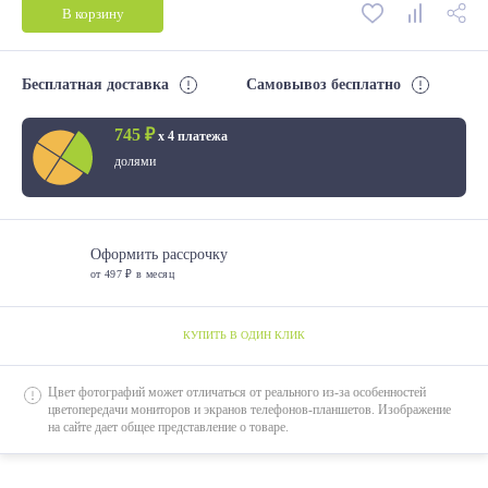
В корзину
2000*1400
2000*1600
Бесплатная доставка
Самовывоз бесплатно
2000*1800
745 ₽
х 4 платежа
долями
Оформить рассрочку
от 497 ₽ в месяц
КУПИТЬ В ОДИН КЛИК
Цвет фотографий может отличаться от реального из-за особенностей
цветопередачи мониторов и экранов телефонов-планшетов. Изображение
на сайте дает общее представление о товаре.