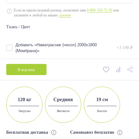
2000*800
Если не нашли нужный размер, позвоните нам
8-800-550-72-50
или
загляните в любой из наших
салонов
2000*900
Ткань / Цвет
2000*1200
2000*1400
Добавить «Наматрасник (чехол) 2000х1800
+3 190 ₽
2000*1600
(Мембрана)»
2000*1800
В корзину
120 кг
Средняя
19 см
Нагрузка
Жесткость
Высота
Бесплатная доставка
Самовывоз бесплатно