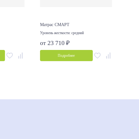
Матрас СМАРТ
Матр
Уровень жесткости:
средний
Уровен
от 23 710 ₽
от 2
Подробнее