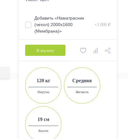
2000*1400
2000*1600
Добавить «Наматрасник
(чехол) 2000х1600
+3 000 ₽
2000*1800
(Мембрана)»
В корзину
120 кг
Средняя
Нагрузка
Жесткость
19 см
Высота