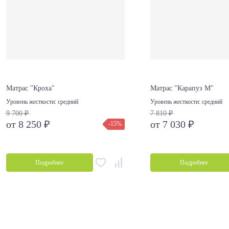
Матрас "Кроха"
Матрас "Карапуз М"
Уровень жесткости:
средний
Уровень жесткости:
средний
9 700 ₽
7 810 ₽
от 8 250 ₽
от 7 030 ₽
-15%
Подробнее
Подробнее