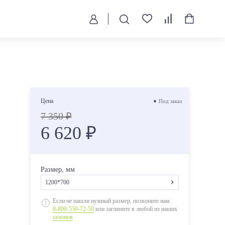
Цена
Под заказ
7 350 ₽
6 620 ₽
Размер, мм
1200*700
1200*600
Если не нашли нужный размер, позвоните нам
8-800-550-72-50
или загляните в любой из наших
1200*700
салонов