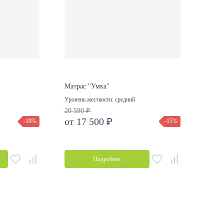
Матрас "Умка"
Матра
Уровень жесткости:
средний
Уровен
20 590 ₽
Суп
от 17 500 ₽
-10%
-15%
2 730
от 2
Подробнее