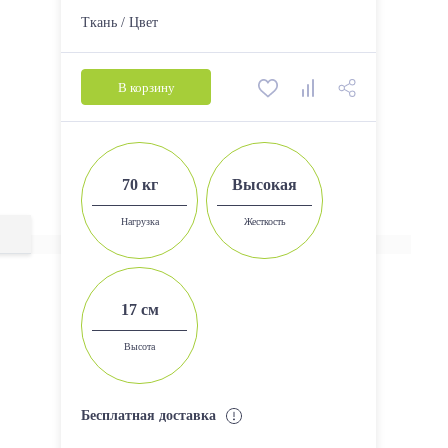
1300*600
Ткань / Цвет
1300*700
1400*600
В корзину
1400*700
1500*600
1500*700
70 кг
Высокая
1600*700
Нагрузка
Жесткость
1600*800
1700*700
17 см
1700*800
1700*900
Высота
1800*800
1800*900
Бесплатная доставка
1900*800