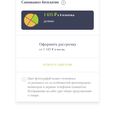
Самовывоз бесплатно
1900*900
1 655 ₽
х 4 платежа
1950*700
долями
1950*800
1950*900
2000*900
Оформить рассрочку
от 1 103 ₽ в месяц
2000*1000
2000*1200
КУПИТЬ В ОДИН КЛИК
2000*1600
Цвет фотографий может отличаться
от реального из-за особенностей цветопередачи
мониторов и экранов телефонов-планшетов.
Изображение на сайте дает общее представление
о товаре.