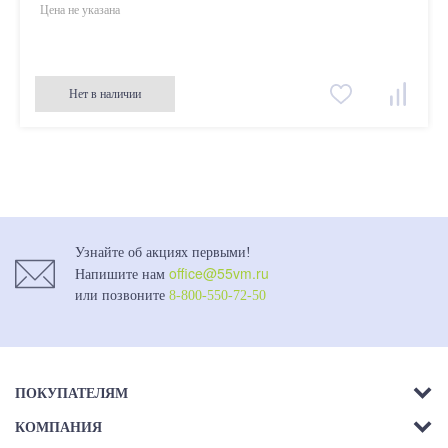
Цена не указана
Нет в наличии
Узнайте об акциях первыми!
office@55vm.ru
Напишите нам
или позвоните
8-800-550-72-50
ПОКУПАТЕЛЯМ
КОМПАНИЯ
Акции