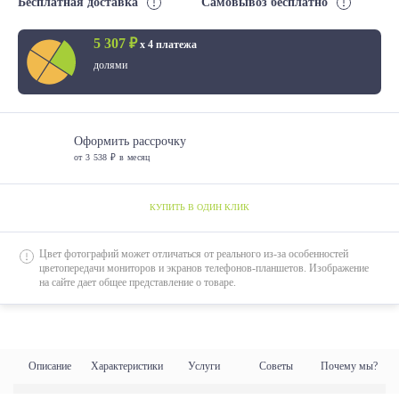
Бесплатная доставка
Самовывоз бесплатно
5 307 ₽
х 4 платежа
долями
Оформить рассрочку
от 3 538 ₽ в месяц
КУПИТЬ В ОДИН КЛИК
Цвет фотографий может отличаться от реального из-за особенностей
цветопередачи мониторов и экранов телефонов-планшетов. Изображение
на сайте дает общее представление о товаре.
Описание
Характеристики
Услуги
Советы
Почему мы?