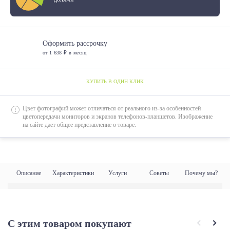
1800*800
1800*900
Оформить рассрочку
1900*800
от 1 638 ₽ в месяц
1900*900
КУПИТЬ В ОДИН КЛИК
1950*700
1950*800
Цвет фотографий может отличаться от реального из-за особенностей
цветопередачи мониторов и экранов телефонов-планшетов. Изображение
1950*900
на сайте дает общее представление о товаре.
2000*800
2000*900
2000*1000
Описание
Характеристики
Услуги
Советы
Почему мы?
2000*1200
С этим товаром покупают