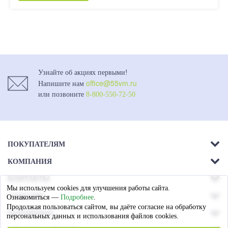
Узнайте об акциях первыми!
office@55vm.ru
Напишите нам
или позвоните
8-800-550-72-50
ПОКУПАТЕЛЯМ
КОМПАНИЯ
Акции
КОНТАКТЫ
О компании
Доставка
Мы используем cookies для улучшения работы сайта.
г. Омск.
СОЦСЕТИ
Ознакомиться —
Подробнее
.
Магазины
Ул. 26-я Северная - 13а,
Оплата
Продолжая пользоваться сайтом, вы даёте согласие на обработку
ПАРТНЕРАМ
лит А
персональных данных и использования файлов cookies.
Вакансии
Гарантия