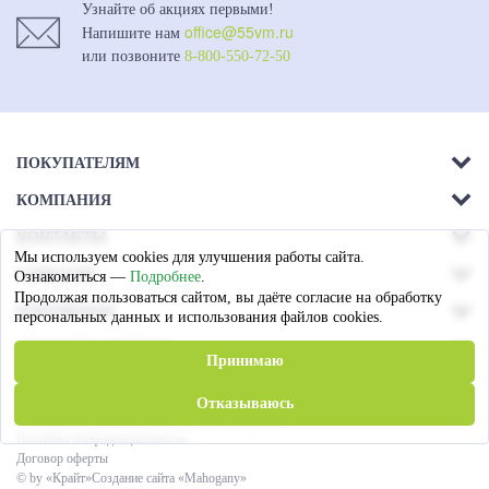
Узнайте об акциях первыми!
office@55vm.ru
Напишите нам
или позвоните
8-800-550-72-50
ПОКУПАТЕЛЯМ
КОМПАНИЯ
Акции
КОНТАКТЫ
О компании
Доставка
Мы используем cookies для улучшения работы сайта.
г. Омск.
СОЦСЕТИ
Ознакомиться —
Подробнее
.
Магазины
Ул. 26-я Северная - 13а,
Оплата
Продолжая пользоваться сайтом, вы даёте согласие на обработку
ПАРТНЕРАМ
лит А
персональных данных и использования файлов cookies.
Вакансии
Гарантия
СПОСОБЫ ОПЛАТЫ
Пружинные блоки
8 (3812) 79-72-60
Принимаю
Статьи
Сотрудничество
Пн. — Пт. c 09:00 до 17:00
Отказываюсь
© «Виктория Мебель»
2026
. Все права защищены
Политика конфиденциальности
office@55vm.ru
Договор оферты
© by «Крайт»
Создание сайта «Mahogany»