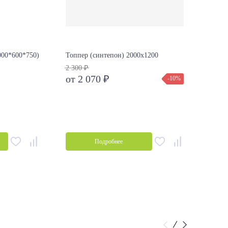
00*600*750)
Топпер (синтепон) 2000х1200
Одеял
2050х
2 300 ₽
от 2 070 ₽
-10%
от 2
Подробнее