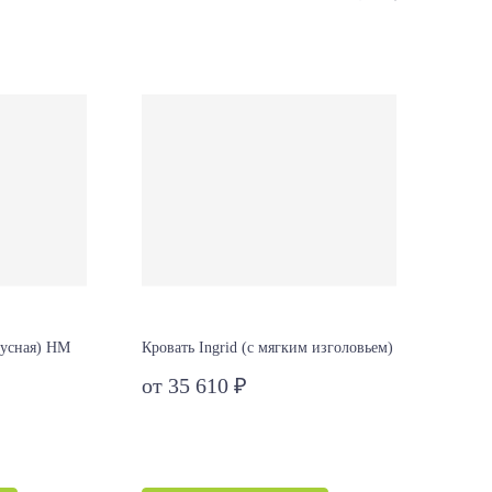
русная) НМ
Кровать Ingrid (с мягким изголовьем)
Крова
от 35 610 ₽
Цена н