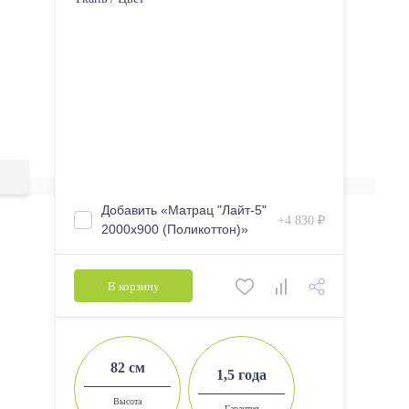
1900 х 900 (без подъемного механизма)
Добавить «Матрац "Лайт-5"
+4 830 ₽
2000х900 (Поликоттон)»
В корзину
82 см
1,5 года
Высота
Гарантия