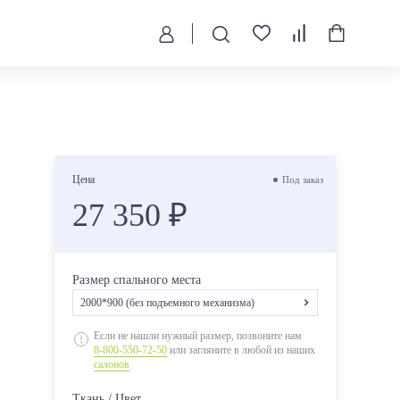
Цена
Под заказ
27 350 ₽
Размер спального места
2000*900 (без подъемного механизма)
2000*800 (без подъемного механизма)
Если не нашли нужный размер, позвоните нам
8-800-550-72-50
или загляните в любой из наших
2000*900 (без подъемного механизма)
салонов
1900*800 (без подъемного механизма)
Ткань / Цвет