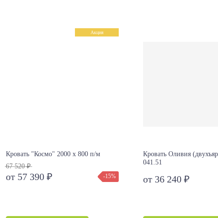
Акция
Кровать "Космо" 2000 х 800 п/м
Кровать Оливия (двухъя
041.51
67 520 ₽
от 57 390 ₽
-15%
от 36 240 ₽