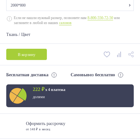
2000*800
2000*700
Если не нашли нужный размер, позвоните нам
8-800-550-72-50
или
загляните в любой из наших
салонов
2000*800
Ткань / Цвет
2000*900
2000*1200
В корзину
2000*1400
2000*1600
Бесплатная доставка
Самовывоз бесплатно
2000*1800
222 ₽
х 4 платежа
долями
Оформить рассрочку
от 148 ₽ в месяц