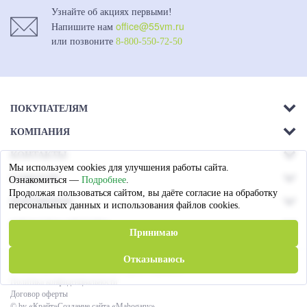
Узнайте об акциях первыми!
office@55vm.ru
Напишите нам
или позвоните
8-800-550-72-50
ПОКУПАТЕЛЯМ
КОМПАНИЯ
Акции
КОНТАКТЫ
О компании
Доставка
Мы используем cookies для улучшения работы сайта.
г. Омск.
СОЦСЕТИ
Ознакомиться —
Подробнее
.
Магазины
Ул. 26-я Северная - 13а,
Оплата
Продолжая пользоваться сайтом, вы даёте согласие на обработку
ПАРТНЕРАМ
лит А
персональных данных и использования файлов cookies.
Вакансии
Гарантия
СПОСОБЫ ОПЛАТЫ
Пружинные блоки
8 (3812) 79-72-60
Принимаю
Статьи
Сотрудничество
Пн. — Пт. c 09:00 до 17:00
Отказываюсь
© «Виктория Мебель»
2026
. Все права защищены
Политика конфиденциальности
office@55vm.ru
Договор оферты
© by «Крайт»
Создание сайта «Mahogany»