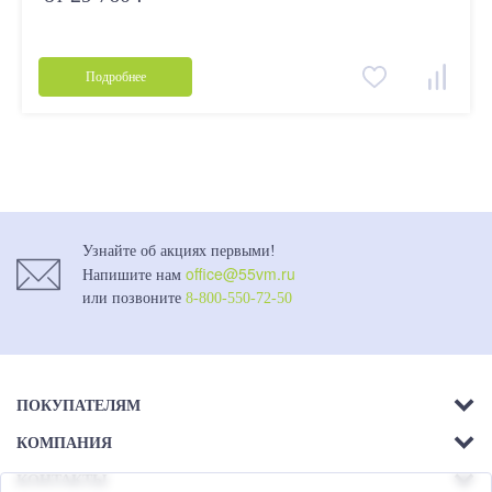
Подробнее
Узнайте об акциях первыми!
office@55vm.ru
Напишите нам
или позвоните
8-800-550-72-50
ПОКУПАТЕЛЯМ
КОМПАНИЯ
Акции
КОНТАКТЫ
О компании