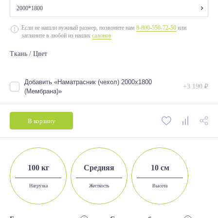
2000*1800
2000*700
Если не нашли нужный размер, позвоните нам
8-800-550-72-50
или
загляните в любой из наших
салонов
2000*800
Ткань / Цвет
2000*900
2000*1200
Добавить «Наматрасник (чехол) 2000х1800
+3 190 ₽
2000*1400
(Мембрана)»
2000*1600
В корзину
2000*1800
100 кг
Средняя
10 см
Нагрузка
Жесткость
Высота