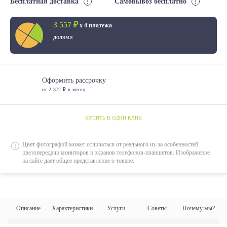
Бесплатная доставка
Самовывоз бесплатно
3 557 ₽
х 4 платежа
долями
Оформить рассрочку
от 2 372 ₽ в месяц
КУПИТЬ В ОДИН КЛИК
Цвет фотографий может отличаться от реального из-за особенностей
цветопередачи мониторов и экранов телефонов-планшетов. Изображение
на сайте дает общее представление о товаре.
Описание
Характеристики
Услуги
Советы
Почему мы?