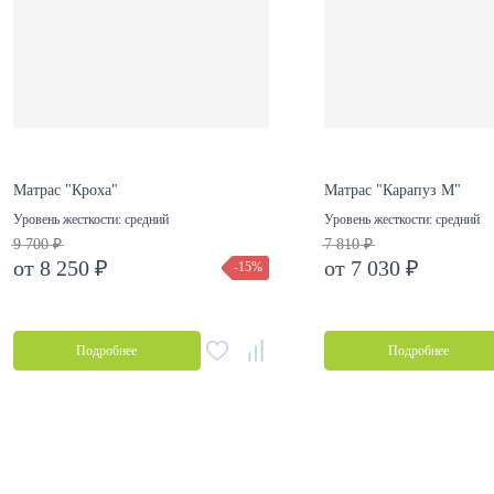
Матрас "Кроха"
Матрас "Карапуз М"
Уровень жесткости:
средний
Уровень жесткости:
средний
9 700 ₽
7 810 ₽
от 8 250 ₽
от 7 030 ₽
-15%
Подробнее
Подробнее