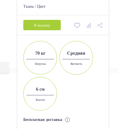
1300*600
Ткань / Цвет
1300*700
1400*600
В корзину
1400*700
1500*600
1500*700
70 кг
Средняя
1600*700
Нагрузка
Жесткость
1600*800
1700*700
6 см
1700*800
1700*900
Высота
1800*800
1800*900
Бесплатная доставка
1950*700