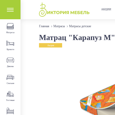
АКЦИИ
Главная
Матрасы
Матрасы детские
Матрасы
Матрац "Карапуз М" 1
Акция
Кровати
Диваны
Спальни
Гостиные