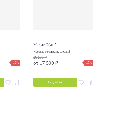
Матрас "Умка"
Матра
Уровень жесткости:
средний
Уровен
20 590 ₽
Суп
от 17 500 ₽
-10%
-15%
2 730
от 2
Подробнее