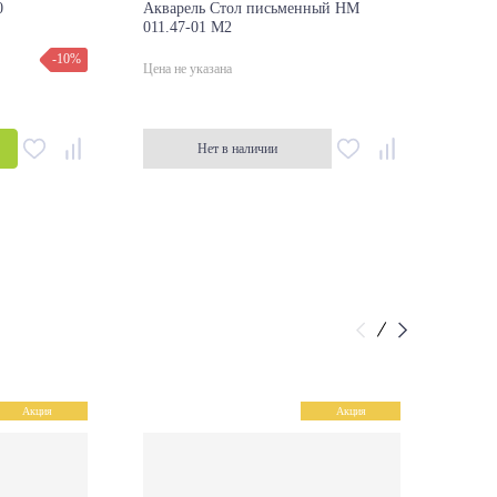
0
Акварель Стол письменный НМ
Крова
011.47-01 М2
041.5
-10%
от 3
Цена не указана
Нет в наличии
Акция
Акция