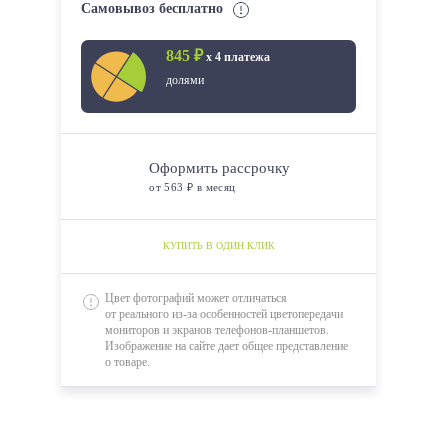
Самовывоз бесплатно
1950*800
845 ₽
х 4 платежа
1950*900
долями
2000*800
2000*900
2000*1000
Оформить рассрочку
от 563 ₽ в месяц
2000*1200
КУПИТЬ В ОДИН КЛИК
Цвет фотографий может отличаться
от реального из-за особенностей цветопередачи
мониторов и экранов телефонов-планшетов.
Изображение на сайте дает общее представление
о товаре.