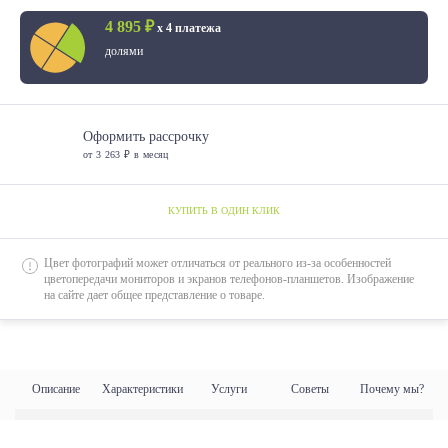
4 895 ₽
х 4 платежа
долями
Оформить рассрочку
от 3 263 ₽ в месяц
КУПИТЬ В ОДИН КЛИК
Цвет фотографий может отличаться от реального из-за особенностей
цветопередачи мониторов и экранов телефонов-планшетов. Изображение
на сайте дает общее представление о товаре.
Описание
Характеристики
Услуги
Советы
Почему мы?