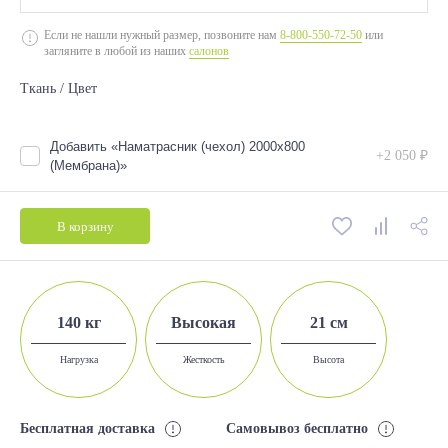
2000*700
Если не нашли нужный размер, позвоните нам
8-800-550-72-50
или
загляните в любой из наших
салонов
2000*800
Ткань / Цвет
2000*900
2000*1200
Добавить «Наматрасник (чехол) 2000х800
+2 050 ₽
2000*1400
(Мембрана)»
2000*1600
В корзину
2000*1800
140 кг
Высокая
21 см
Нагрузка
Жесткость
Высота
Бесплатная доставка
Самовывоз бесплатно