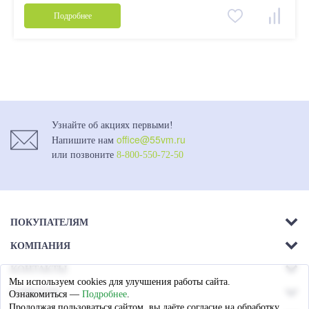
Подробнее
Узнайте об акциях первыми!
office@55vm.ru
Напишите нам
или позвоните
8-800-550-72-50
ПОКУПАТЕЛЯМ
КОМПАНИЯ
Акции
КОНТАКТЫ
О компании
Доставка
Мы используем cookies для улучшения работы сайта.
г. Омск.
СОЦСЕТИ
Ознакомиться —
Подробнее
.
Магазины
Ул. 26-я Северная - 13а,
Оплата
Продолжая пользоваться сайтом, вы даёте согласие на обработку