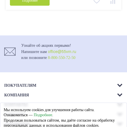
Подробнее
Узнайте об акциях первыми!
office@55vm.ru
Напишите нам
или позвоните
8-800-550-72-50
ПОКУПАТЕЛЯМ
КОМПАНИЯ
Акции
КОНТАКТЫ
О компании
Доставка
Мы используем cookies для улучшения работы сайта.
г. Омск.
СОЦСЕТИ
Ознакомиться —
Подробнее
.
Магазины
Ул. 26-я Северная - 13а,
Оплата
Продолжая пользоваться сайтом, вы даёте согласие на обработку
ПАРТНЕРАМ
лит А
персональных данных и использования файлов cookies.