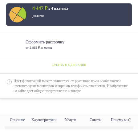
4 447 ₽
х 4 платежа
долями
Оформить рассрочку
от 2 965 ₽ в месяц
КУПИТЬ В ОДИН КЛИК
Цвет фотографий может отличаться от реального из-за особенностей
цветопередачи мониторов и экранов телефонов-планшетов. Изображение
на сайте дает общее представление о товаре.
Описание
Характеристики
Услуги
Советы
Почему мы?