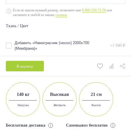
2000*700
Если не нашли нужный размер, позвоните нам
8-800-550-72-50
или
загляните в любой из наших
салонов
2000*800
Ткань / Цвет
2000*900
2000*1200
Добавить «Наматрасник (чехол) 2000х700
+1 940 ₽
2000*1400
(Мембрана)»
2000*1600
В корзину
2000*1800
140 кг
Высокая
21 см
Нагрузка
Жесткость
Высота
Бесплатная доставка
Самовывоз бесплатно