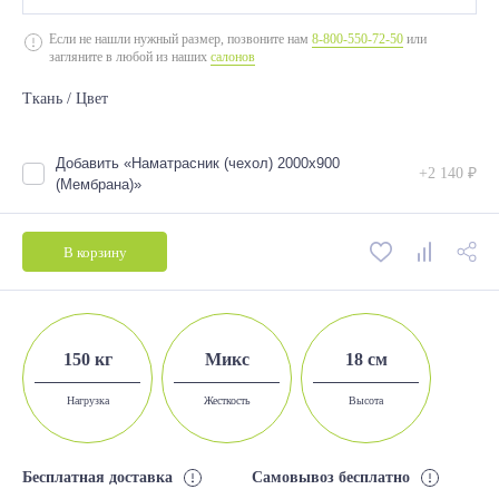
2000*700
Если не нашли нужный размер, позвоните нам
8-800-550-72-50
или
загляните в любой из наших
салонов
2000*800
Ткань / Цвет
2000*900
2000*1200
Добавить «Наматрасник (чехол) 2000х900
+2 140 ₽
2000*1400
(Мембрана)»
2000*1600
В корзину
2000*1800
150 кг
Микс
18 см
Нагрузка
Жесткость
Высота
Бесплатная доставка
Самовывоз бесплатно