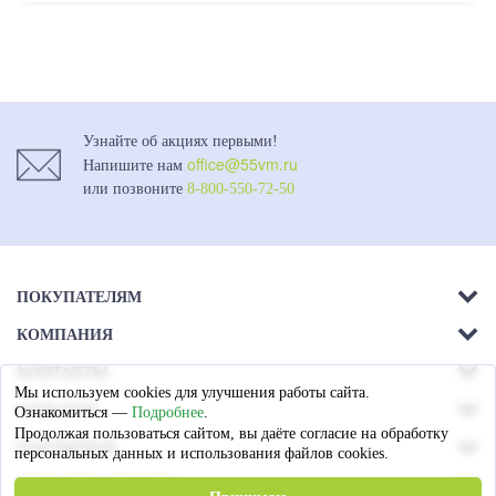
Узнайте об акциях первыми!
office@55vm.ru
Напишите нам
или позвоните
8-800-550-72-50
ПОКУПАТЕЛЯМ
КОМПАНИЯ
Акции
КОНТАКТЫ
О компании
Доставка
Мы используем cookies для улучшения работы сайта.
г. Омск.
СОЦСЕТИ
Ознакомиться —
Подробнее
.
Магазины
Ул. 26-я Северная - 13а,
Оплата
Продолжая пользоваться сайтом, вы даёте согласие на обработку
ПАРТНЕРАМ
лит А
персональных данных и использования файлов cookies.
Вакансии
Гарантия
СПОСОБЫ ОПЛАТЫ
Пружинные блоки