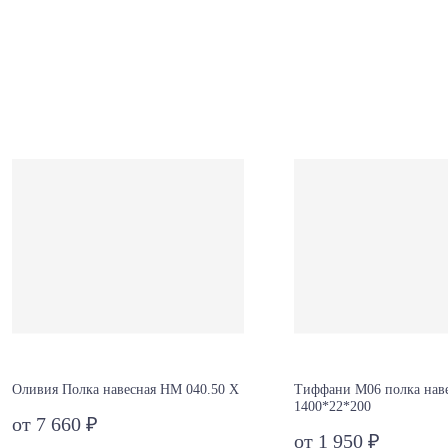
Оливия Полка навесная НМ 040.50 Х
Тиффани М06 полка наве
1400*22*200
от 7 660 ₽
от 1 950 ₽