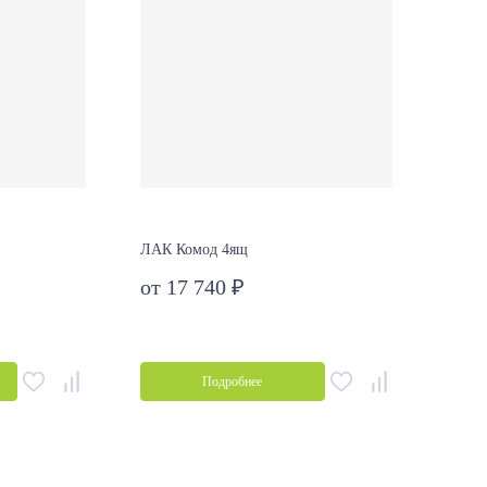
ЛАК Комод 4ящ
Кресл
от 17 740 ₽
Цена н
Подробнее