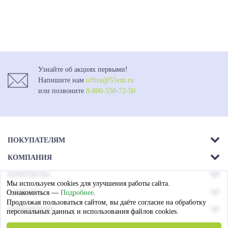
Узнайте об акциях первыми!
Напишите нам
office@55vm.ru
или позвоните
8-800-550-72-50
ПОКУПАТЕЛЯМ
КОМПАНИЯ
Акции
КОНТАКТЫ
О компании
Доставка
Мы используем cookies для улучшения работы сайта.
г. Омск.
СОЦСЕТИ
Ознакомиться —
Подробнее
.
Магазины
Оплата
Ул. 26-я Северная - 13а,
Продолжая пользоваться сайтом, вы даёте согласие на обработку
ПАРТНЕРАМ
лит А
персональных данных и использования файлов cookies.
Гарантия
Вакансии
СПОСОБЫ ОПЛАТЫ
Пружинные блоки